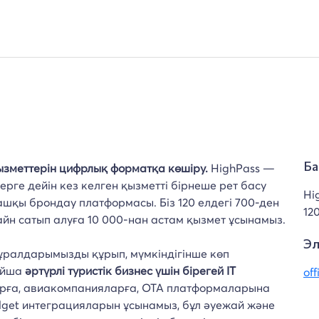
ызметтерін цифрлық форматқа көшіру.
HighPass —
Ба
рге дейін кез келген қызметті бірнеше рет басу
Hi
ашқы брондау платформасы. Біз 120 елдегі 700-ден
12
айн сатып алуға 10 000-нан астам қызмет ұсынамыз.
Эл
құралдарымызды құрып, мүмкіндігінше көп
айша
әртүрлі туристік бизнес үшін бірегей IT
of
арға, авиакомпанияларға, OTA платформаларына
dget интеграцияларын ұсынамыз, бұл әуежай және