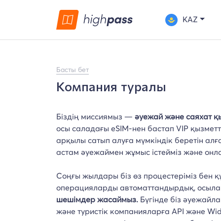
KAZ
Басты бет
Компания туралы
Біздің миссиямыз —
әуежай және саяхат қ
осы саладағы eSIM-нен бастап VIP қызметте
арқылы сатып алуға мүмкіндік беретін алғ
астам әуежаймен жұмыс істейміз және онл
Соңғы жылдары біз өз процестеріміз бен 
операцияларды автоматтандырдық, осыл
шешімдер жасаймыз.
Бүгінде біз әуежайл
және туристік компанияларға API және Wi