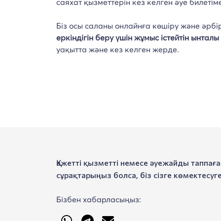
саяхат қызметтерін кез келген әуе билетіме
Біз осы саланы онлайнға көшіру және әрб
еркіндігін беру үшін жұмыс істейтін ынт
уақытта және кез келген жерде.
Қажетті қызметті немесе әуежайды таппағ
сұрақтарыңыз болса, біз сізге көмектесуг
Бізбен хабарласыңыз: