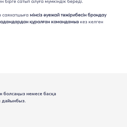
н бірге сатып алуға мүмкіндік береді.
ір саяхатшыға
мінсіз әуежай тәжірибесін брондау
алы адамдардан құралған командамыз
кез келген
ан болсаңыз немесе басқа
е дайынбыз.