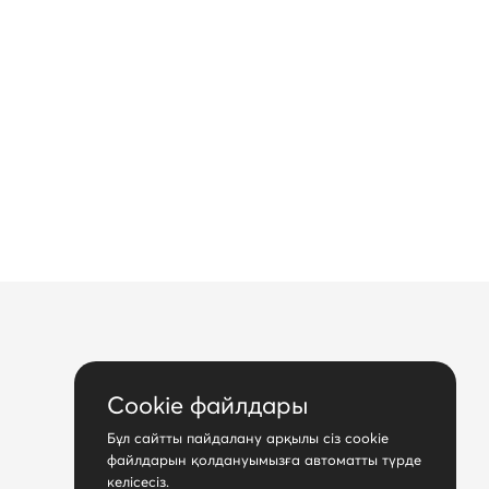
Cookie файлдары
Бұл сайтты пайдалану арқылы сіз cookie
Бізді бақылаңыз:
файлдарын қолдануымызға автоматты түрде
келісесіз.