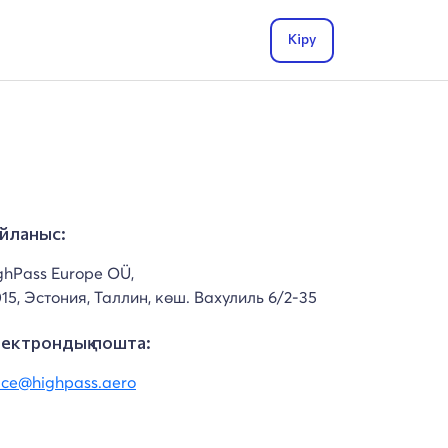
Кіру
йланыс:
ghPass Europe OÜ,
015, Эстония, Таллин, көш. Вахулиль 6/2-35
ектрондық пошта:
fice@highpass.aero